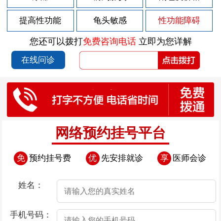
2026-07-29
男性前列腺炎是怎么形成
提高性功能
龟头敏感
性功能障碍
2026-07-29
哪些男性比较容易患前列腺炎
您还可以拨打
免费咨询电话
立即为您详解
2026-07-28
尿道后有颗粒
在线问诊
2026-07-25
尿道口边上的小颗粒是怎么回事
2026-07-24
男性患上了早泄疾病后怎么办
2026-07-24
男性患上早泄会有哪些症状
2026-07-24
导致男性早泄久治不愈的原因是什么
网络预约挂号平台
2026-07-24
哪些男性容易患上早泄？
免
预约挂号费
优
先安排就诊
享
医师会诊
2026-07-24
男性撸多了会导致早泄么
2026-07-23
尿道口边上小肉芽
姓名：
2026-07-22
尿道口瘙痒红肿怎么回事
手机号码：
2026-07-18
尿道口瘙痒什么原因