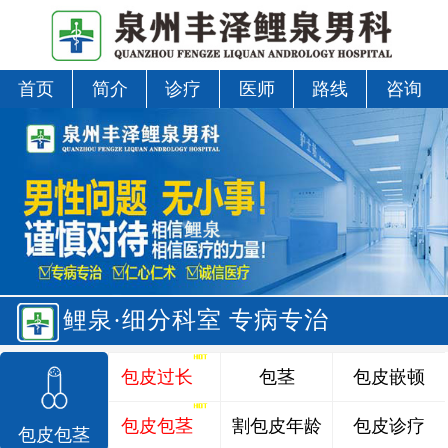
首页
简介
诊疗
医师
路线
咨询
鲤泉·细分科室 专病专治
包皮过长
包茎
包皮嵌顿
包皮包茎
割包皮年龄
包皮诊疗
包皮包茎