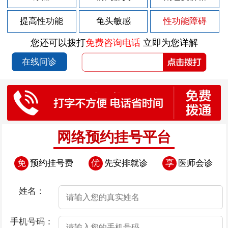
2026-08-03
尿道灼烧刺痛
提高性功能
龟头敏感
性功能障碍
2026-07-30
尿道后面长肉疙瘩
您还可以拨打
免费咨询电话
立即为您详解
2026-07-29
男性慢性前列腺炎的危害
在线问诊
2026-07-29
男性前列腺炎反复的原因有哪些
2026-07-29
男性前列腺炎临床症状有哪些
2026-07-29
男性前列腺炎是怎么形成
2026-07-29
哪些男性比较容易患前列腺炎
网络预约挂号平台
2026-07-28
尿道后有颗粒
免
预约挂号费
优
先安排就诊
享
医师会诊
2026-07-25
尿道口边上的小颗粒是怎么回事
2026-07-24
男性患上了早泄疾病后怎么办
姓名：
2026-07-24
男性患上早泄会有哪些症状
手机号码：
2026-07-24
导致男性早泄久治不愈的原因是什么