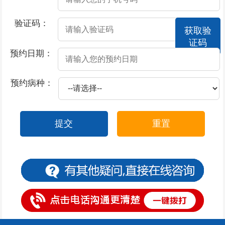
2026-07-24
哪些男性容易患上早泄？
验证码：
获取验
2026-07-24
男性撸多了会导致早泄么
证码
2026-07-23
尿道口边上小肉芽
预约日期：
2026-07-22
尿道口瘙痒红肿怎么回事
预约病种：
2026-07-18
尿道口瘙痒什么原因
2026-07-18
男人怎么样“甩掉”阳痿
提交
重置
2026-07-18
男性患阳痿的病因有哪些
2026-07-18
男性患上阳痿前的信号
2026-07-18
男人易遭遇阳痿的“三道坎”是啥
2026-07-18
阳痿对男性有哪些影响呢
2026-07-16
尿道口流脓了怎么回事
2026-07-15
尿道口发红还有点痒